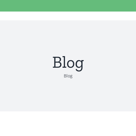
Blog
Blog